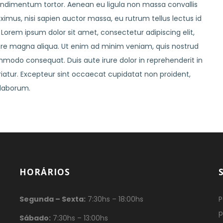
dimentum tortor. Aenean eu ligula non massa convallis
imus, nisi sapien auctor massa, eu rutrum tellus lectus id
 Lorem ipsum dolor sit amet, consectetur adipiscing elit,
ore magna aliqua. Ut enim ad minim veniam, quis nostrud
ommodo consequat. Duis aute irure dolor in reprehenderit in
ariatur. Excepteur sint occaecat cupidatat non proident,
 laborum.
HORÁRIOS
Segunda – Sexta:
7:30hs – 18:00hs
P
p
Sábado:
7:30hs – 13:00hs