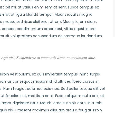
consequat risus. Proin viverra nisi at nisl imperdiet auctor.
uscipit mi, at varius enim sem at sem. Fusce tempus ex
is erat at ligula blandit tempor. Mauris iaculis magna
id massa sed risus eleifend rutrum. Mauris lorem diam,
. Aenean condimentum ornare est, vitae egestas orci
 error sit voluptatem accusantium doloremque laudantium,
s eget nisi. Suspendisse at venenatis arcu, et accumsan ante.
 Proin vestibulum, ex quis imperdiet tempus, nunc turpis
amus consequat massa nisl, id ultrices libero cursus in.
is. Nam feugiat euismod euismod. Sed pellentesque elit vel
ut faucibus et, mattis in ante. Fusce aliquam nulla orci, ut
 amet dignissim risus. Mauris vitae suscipit ante. In turpis
s nisi. Praesent maximus aliquam arcu a feugiat. Proin