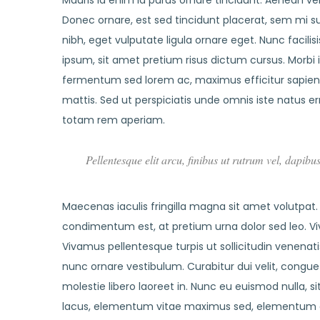
Mauris id enim id purus ornare tincidunt. Aenean vel 
Donec ornare, est sed tincidunt placerat, sem mi s
nibh, eget vulputate ligula ornare eget. Nunc facilis
ipsum, sit amet pretium risus dictum cursus. Morbi 
fermentum sed lorem ac, maximus efficitur sapien
mattis. Sed ut perspiciatis unde omnis iste natus
totam rem aperiam.
Pellentesque elit arcu, finibus ut rutrum vel, dapibu
Maecenas iaculis fringilla magna sit amet volutpat.
condimentum est, at pretium urna dolor sed leo. Viv
Vivamus pellentesque turpis ut sollicitudin venenat
nunc ornare vestibulum. Curabitur dui velit, congue 
molestie libero laoreet in. Nunc eu euismod nulla, sit
lacus, elementum vitae maximus sed, elementum qui